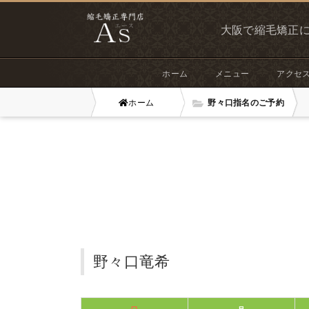
大阪で縮毛矯正に
ホーム
メニュー
アクセ
ホーム
野々口指名のご予約
野々口竜希