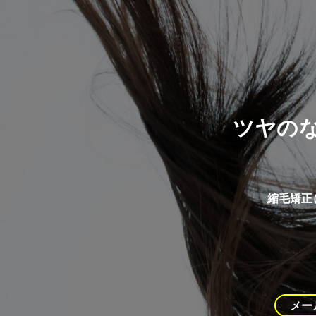
ツヤの
縮毛矯正
メー