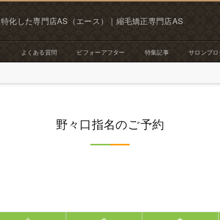
特化した専門店AS（エース）｜縮毛矯正専門店AS
ス
よくある質問
ビフォーアフター
特集記事
サロンブロ
野々口指名のご予約