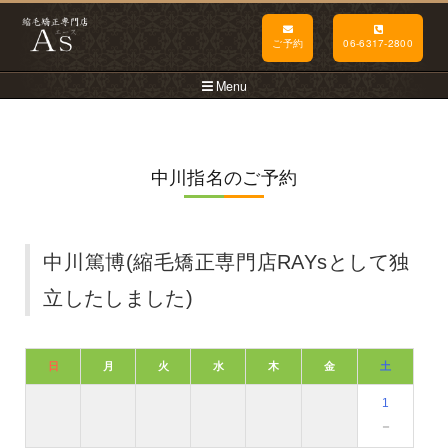
ご予約
06-6317-2800
Menu
中川指名のご予約
中川篤博(縮毛矯正専門店RAYsとして独
立したしました)
日
月
火
水
木
金
土
1
－